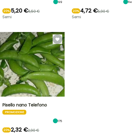
99
114
5,20 €
4,72 €
6,50 €
5,90 €
20%
20%
Semi
Semi
Pisello nano Telefono
PROMOZIONE
175
2,32 €
2,90 €
20%