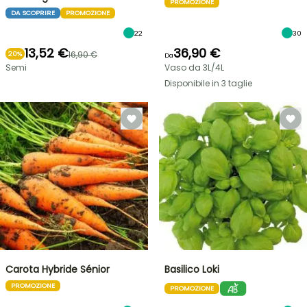
PROMOZIONE
DA SCOPRIRE
PROMOZIONE
22
30
13,52 €
36,90 €
16,90 €
20%
Da
Semi
Vaso da 3L/4L
Disponibile in 3 taglie
Carota Hybride Sénior
Basilico Loki
PROMOZIONE
PROMOZIONE