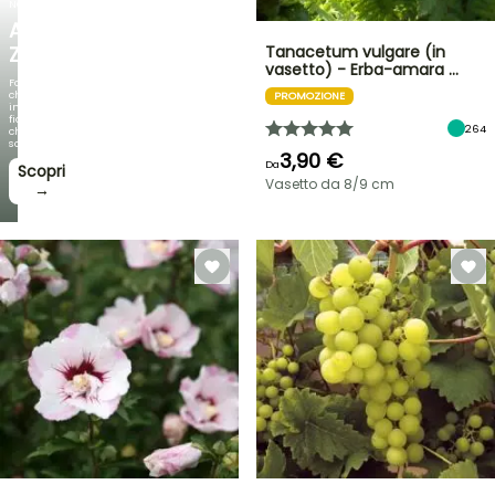
NOVITÀ
AGAPANTHUS
ZAMBEZI
Tanacetum vulgare (in
vasetto) - Erba-amara …
Fogliami
che
PROMOZIONE
incantano,
fioriture
264
che
sorprendono!
3,90 €
Da
Scopri
Vasetto da 8/9 cm
→