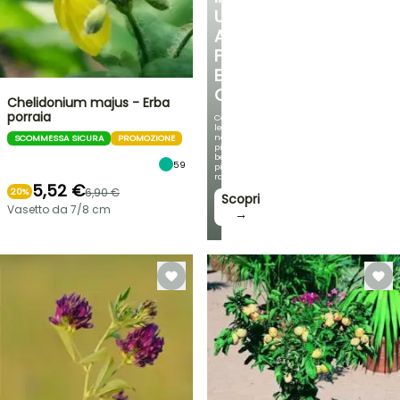
UN
ANGOLO
FRESCO
E
OMBREGGIATO
Chelidonium majus - Erba
porraia
Con
le
nostre
SCOMMESSA SICURA
PROMOZIONE
più
belle
59
piante
rampicanti
5,52 €
6,90 €
20%
Scopri
Vasetto da 7/8 cm
→