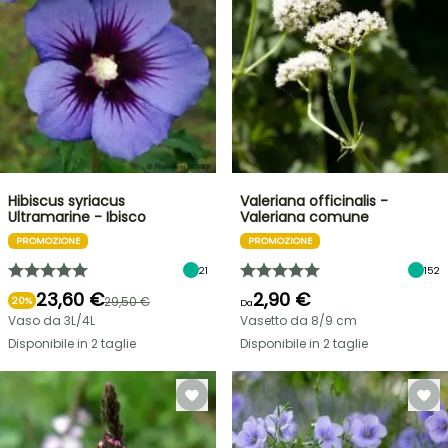
Hibiscus syriacus
Valeriana officinalis -
Ultramarine - Ibisco
Valeriana comune
PROMOZIONE
PROMOZIONE
21
152
23,60 €
2,90 €
29,50 €
20%
Da
Vaso da 3L/4L
Vasetto da 8/9 cm
Disponibile in 2 taglie
Disponibile in 2 taglie
VENDITA
FLASH
FINO