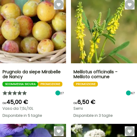
Prugnolo da siepe Mirabelle
Melilotus officinalis -
de Nancy
Meliloto comune
SCOMMESSA SICURA
PROMOZIONE
PROMOZIONE
27
67
45,00 €
6,50 €
Da
Da
Vaso da 7,5L/10L
Semi
Disponibile in 5 taglie
Disponibile in 3 taglie