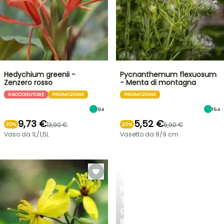
Hedychium greenii -
Pycnanthemum flexuosum
Zenzero rosso
- Menta di montagna
RACCOGLITORE
PROMOZIONE
PROMOZIONE
94
164
9,73 €
5,52 €
13,90 €
6,90 €
30%
20%
Vaso da 1L/1,5L
Vasetto da 8/9 cm
TRASFORMA
IL
TUO
GIARDINO
IN