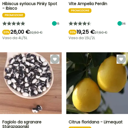
Hibiscus syriacus Pinky Spot
Vite Ampelia Perdin
- Ibisco
PROMOZIONE
PROMOZIONE
15
36
26,00 €
19,25 €
32,50 €
27,50 €
20%
30%
Vaso da 4L/5L
Vaso da 1,5L/2L
Fagiolo da sgranare
Citrus floridana - Limequat
Starazagorski