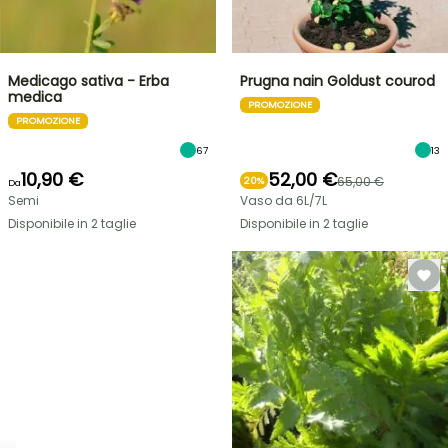
Medicago sativa - Erba
Prugna nain Goldust courod
medica
PROMOZIONE
PROMOZIONE
67
13
10,90 €
52,00 €
65,00 €
20%
Da
Semi
Vaso da 6L/7L
Disponibile in 2 taglie
Disponibile in 2 taglie