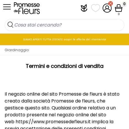
Salta al contenuto
0
Plantfit
I miei elenchi di p
Il mio accou
Cestin
0
SIAMO APERTI TUTTA L'ESTATE: scopri le offerte del momento!
Giardinaggio
Termini e condizioni di vendita
Il negozio online del sito Promesse de fleurs è stato
creato dalla società Promesse de fleurs, che
gestisce questo sito. Qualsiasi ordine relativo a un
prodotto presente nel negozio online del sito
web
https://www.promessedefleurs.it
implica la
previa accettazione delle presenti condizioni