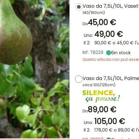
Vaso da 7,5L/10L, Vase
140/160cm)
45,00 €
Da
49,00 €
Uno:
Il 2:
90,00 €
o
45,00 €
l'
Rif: 78229
6
in stock
Questo articolo non può esser
Vaso da 7,5L/10L, Palme
circa 100/125cm)
89,00 €
Da
105,00 €
Uno:
Il 2:
178,00 €
o
89,00 €
l