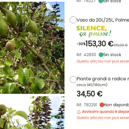
Rif: 78227
6
in stock
Vaso da 20L/25L, Palme
153,30 €
-30%
219,00 €
Rif: 42830
5
in stock
Questo articolo non può esser
Piante grandi a radice
circa 140/160cm)
34,50 €
Rif: 782291
Non disponib
Avvisami quando è dispon
Questo articolo non può esser