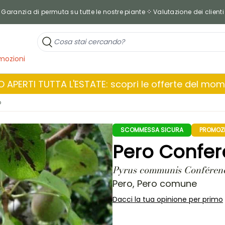
Garanzia di permuta su tutte le nostre piante
Valutazione dei clienti
mozioni
 APERTI TUTTA L'ESTATE: scopri le offerte del mo
o
SCOMMESSA SICURA
PROMOZ
Pero Confe
Pyrus communis Conféren
Pero, Pero comune
Dacci la tua opinione per primo