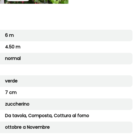
6 m
4.50 m
normal
verde
7 cm
zuccherino
Da tavola, Composta, Cottura al forno
ottobre a Novembre