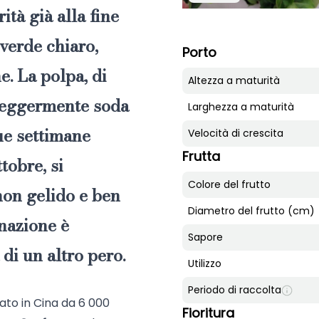
tà già alla fine
 verde chiaro,
Porto
. La polpa, di
Altezza a maturità
 leggermente soda
Larghezza a maturità
ue settimane
Velocità di crescita
Frutta
ttobre, si
Colore del frutto
non gelido e ben
Diametro del frutto (cm)
inazione è
Sapore
 di un altro pero.
Utilizzo
Periodo di raccolta
ivato in Cina da 6 000
Fioritura