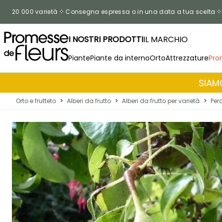
Salta al contenuto
20 000 varietà
Consegna espressa o in una data a tua scelta
I NOSTRI PRODOTTI
IL MARCHIO
Piante
Piante da interno
Orto
Attrezzature
Pro
SIAMO
Orto e frutteto
>
Alberi da frutto
>
Alberi da frutto per varietà
>
Per